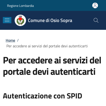
Salta al contenuto principale
Skip to footer content
Regione Lombardia
Comune di Osio Sopra
Briciole di pane
Home
/
Per accedere ai servizi del portale devi autenticarti
Per accedere ai servizi del
portale devi autenticarti
Autenticazione con SPID