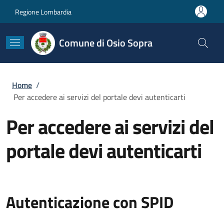
Salta al contenuto principale
Skip to footer content
Regione Lombardia
Comune di Osio Sopra
Briciole di pane
Home
/
Per accedere ai servizi del portale devi autenticarti
Per accedere ai servizi del
portale devi autenticarti
Autenticazione con SPID