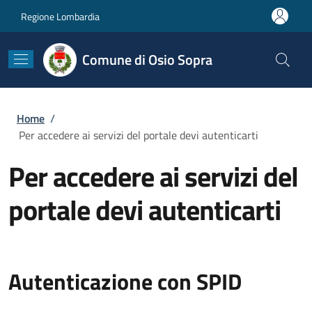
Salta al contenuto principale
Skip to footer content
Regione Lombardia
Comune di Osio Sopra
Briciole di pane
Home
/
Per accedere ai servizi del portale devi autenticarti
Per accedere ai servizi del
portale devi autenticarti
Autenticazione con SPID