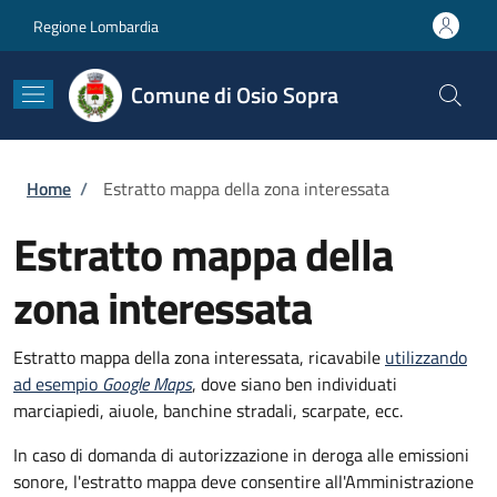
Salta al contenuto principale
Skip to footer content
Regione Lombardia
Comune di Osio Sopra
Briciole di pane
Home
/
Estratto mappa della zona interessata
Estratto mappa della
zona interessata
Estratto mappa della zona interessata, ricavabile
utilizzando
ad esempio
Google Maps
, dove siano ben individuati
marciapiedi, aiuole, banchine stradali, scarpate, ecc.
In caso di domanda di autorizzazione in deroga alle emissioni
sonore, l'estratto mappa deve consentire all'Amministrazione