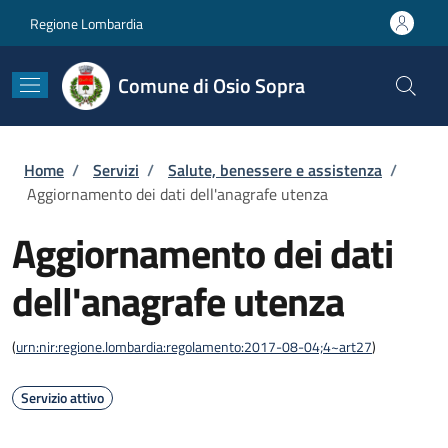
Salta al contenuto principale
Skip to footer content
Regione Lombardia
Comune di Osio Sopra
Briciole di pane
Home
/
Servizi
/
Salute, benessere e assistenza
/
Aggiornamento dei dati dell'anagrafe utenza
Aggiornamento dei dati
dell'anagrafe utenza
(
urn:nir:regione.lombardia:regolamento:2017-08-04;4~art27
)
Servizio attivo