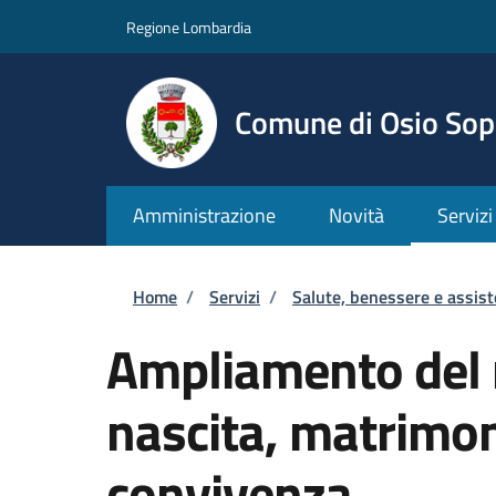
Salta al contenuto principale
Skip to footer content
Regione Lombardia
Comune di Osio Sop
Amministrazione
Novità
Servizi
Briciole di pane
Home
/
Servizi
/
Salute, benessere e assis
Ampliamento del n
nascita, matrimon
convivenza