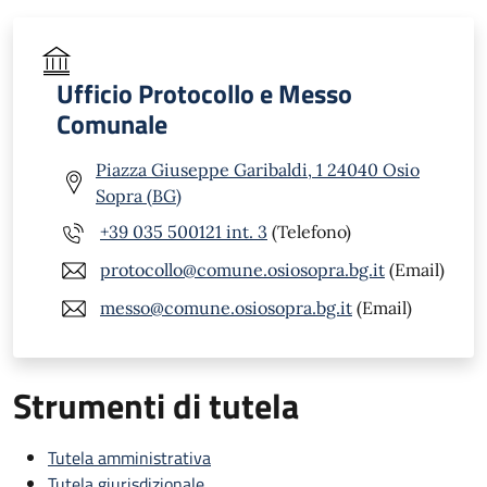
Ufficio Protocollo e Messo
Comunale
Piazza Giuseppe Garibaldi, 1 24040 Osio
Sopra (BG)
+39 035 500121 int. 3
(Telefono)
protocollo@comune.osiosopra.bg.it
(Email)
messo@comune.osiosopra.bg.it
(Email)
Strumenti di tutela
Tutela amministrativa
Tutela giurisdizionale