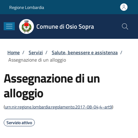
Salta al contenuto principale
Skip to footer content
Regione Lombardia
Comune di Osio Sopra
Briciole di pane
Home
/
Servizi
/
Salute, benessere e assistenza
/
Assegnazione di un alloggio
Assegnazione di un
alloggio
(
urn:nir:regione.lombardia:regolamento:2017-08-04;4~art9
)
Servizio attivo