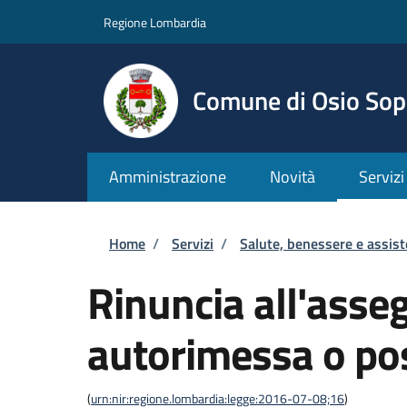
Salta al contenuto principale
Skip to footer content
Regione Lombardia
Comune di Osio Sop
Amministrazione
Novità
Servizi
Briciole di pane
Home
/
Servizi
/
Salute, benessere e assis
Rinuncia all'asse
autorimessa o po
(
urn:nir:regione.lombardia:legge:2016-07-08;16
)