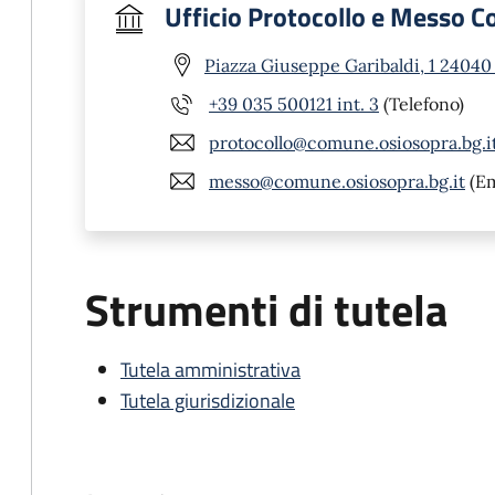
Ufficio Protocollo e Messo 
Piazza Giuseppe Garibaldi, 1 24040
+39 035 500121 int. 3
(Telefono)
protocollo@comune.osiosopra.bg.i
messo@comune.osiosopra.bg.it
(Em
Strumenti di tutela
Tutela amministrativa
Tutela giurisdizionale