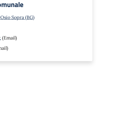
Comunale
 Osio Sopra (BG)
t
(Email)
ail)