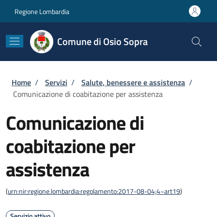
Salta al contenuto principale
Skip to footer content
Regione Lombardia
Comune di Osio Sopra
Briciole di pane
Home
/
Servizi
/
Salute, benessere e assistenza
/
Comunicazione di coabitazione per assistenza
Comunicazione di
coabitazione per
assistenza
(
urn:nir:regione.lombardia:regolamento:2017-08-04;4~art19
)
Servizio attivo