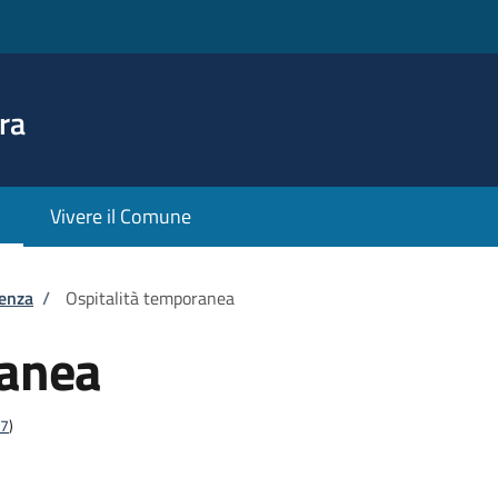
ra
Vivere il Comune
tenza
/
Ospitalità temporanea
ranea
17
)