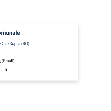
Comunale
 Osio Sopra (BG)
t
(Email)
ail)