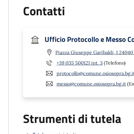
Contatti
Ufficio Protocollo e Messo 
Piazza Giuseppe Garibaldi, 1 24040
+39 035 500121 int. 3
(Telefono)
protocollo@comune.osiosopra.bg.i
messo@comune.osiosopra.bg.it
(Em
Strumenti di tutela