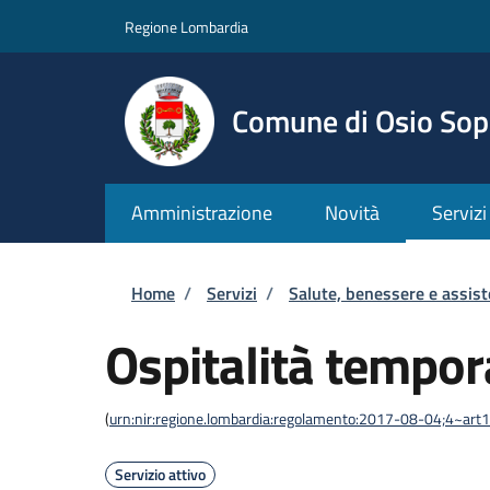
Salta al contenuto principale
Skip to footer content
Regione Lombardia
Comune di Osio Sop
Amministrazione
Novità
Servizi
Briciole di pane
Home
/
Servizi
/
Salute, benessere e assis
Ospitalità tempo
(
urn:nir:regione.lombardia:regolamento:2017-08-04;4~art
Servizio attivo