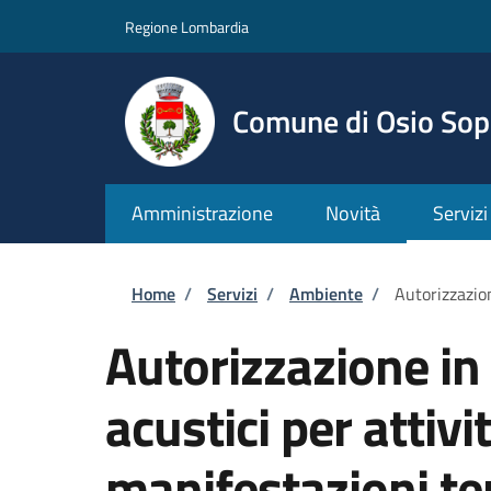
Salta al contenuto principale
Skip to footer content
Regione Lombardia
Comune di Osio Sop
Amministrazione
Novità
Servizi
Briciole di pane
Home
/
Servizi
/
Ambiente
/
Autorizzazio
Autorizzazione in 
acustici per attiv
manifestazioni t