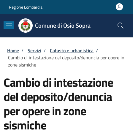
Salta al contenuto principale
Skip to footer content
Regione Lombardia
Comune di Osio Sopra
Briciole di pane
Home
/
Servizi
/
Catasto e urbanistica
/
Cambio di intestazione del deposito/denuncia per opere in
zone sismiche
Cambio di intestazione
del deposito/denuncia
per opere in zone
sismiche