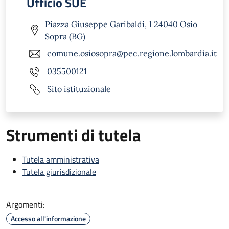
Ufficio SUE
Piazza Giuseppe Garibaldi, 1 24040 Osio
Sopra (BG)
comune.osiosopra@pec.regione.lombardia.it
035500121
Sito istituzionale
Strumenti di tutela
Tutela amministrativa
Tutela giurisdizionale
Argomenti:
Accesso all'informazione