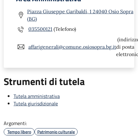
Piazza Giuseppe Garibaldi, 1 24040 Osio Sopra
(BG)
035500121
(Telefono)
(indirizz
affarigenerali@comune.osiosopra.bg.it
di posta
elettroni
Strumenti di tutela
Tutela amministrativa
Tutela giurisdizionale
Argomenti:
Tempo libero
Patrimonio culturale