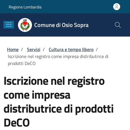
Salta al contenuto principale
Skip to footer content
Regione Lombardia
Comune di Osio Sopra
Briciole di pane
Home
/
Servizi
/
Cultura e tempo libero
/
Iscrizione nel registro come impresa distributrice di
prodotti DeCO
Iscrizione nel registro
come impresa
distributrice di prodotti
DeCO