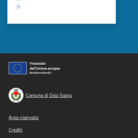
Valuta 1 stelle su 5
Comune di Osio Sopra
Footer menu
Area riservata
Crediti