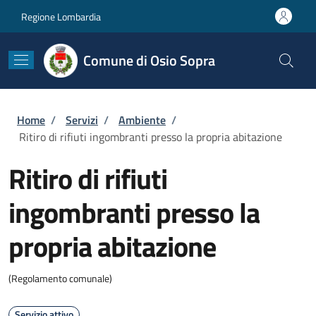
Salta al contenuto principale
Skip to footer content
Regione Lombardia
Comune di Osio Sopra
Briciole di pane
Home
/
Servizi
/
Ambiente
/
Ritiro di rifiuti ingombranti presso la propria abitazione
Ritiro di rifiuti
ingombranti presso la
propria abitazione
(Regolamento comunale)
Servizio attivo