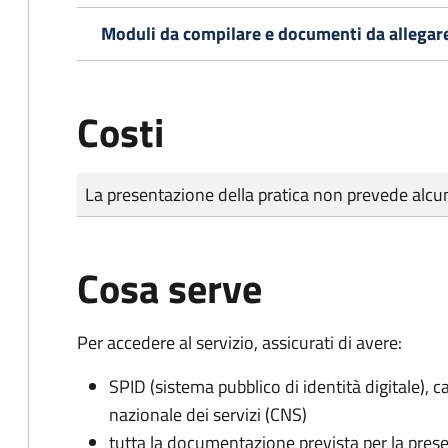
Moduli da compilare e documenti da allegar
Costi
Tipo di pagamento
Importo
La presentazione della pratica non prevede al
Cosa serve
Per accedere al servizio, assicurati di avere:
SPID (sistema pubblico di identità digitale), ca
nazionale dei servizi (CNS)
tutta la documentazione prevista per la prese