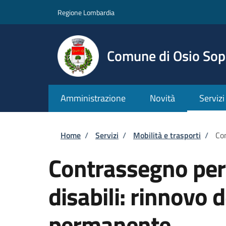
Salta al contenuto principale
Skip to footer content
Regione Lombardia
Comune di Osio Sop
Amministrazione
Novità
Servizi
Briciole di pane
Home
/
Servizi
/
Mobilità e trasporti
/
Con
Contrassegno per v
disabili: rinnovo
permanente