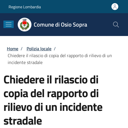
Salta al contenuto principale
Skip to footer content
Regione Lombardia
Comune di Osio Sopra
Briciole di pane
Home
/
Polizia locale
/
Chiedere il rilascio di copia del rapporto di rilievo di un
incidente stradale
Chiedere il rilascio di
copia del rapporto di
rilievo di un incidente
stradale