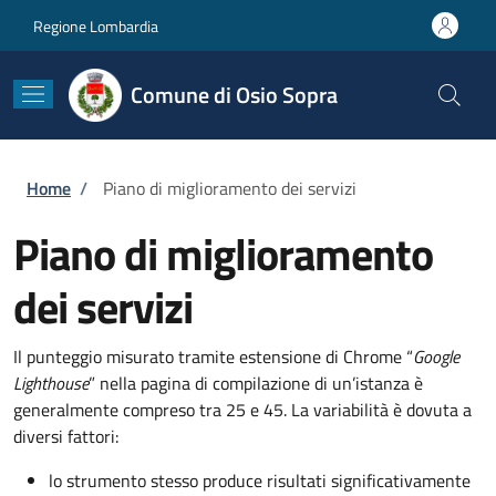
Salta al contenuto principale
Skip to footer content
Regione Lombardia
Comune di Osio Sopra
Briciole di pane
Home
/
Piano di miglioramento dei servizi
Piano di miglioramento
dei servizi
Il punteggio misurato tramite estensione di Chrome “
Google
Lighthouse
” nella pagina di compilazione di un’istanza è
generalmente compreso tra 25 e 45. La variabilità è dovuta a
diversi fattori:
lo strumento stesso produce risultati significativamente