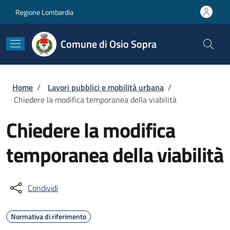
Salta al contenuto principale
Skip to footer content
Regione Lombardia
Comune di Osio Sopra
Briciole di pane
Home
/
Lavori pubblici e mobilità urbana
/
Chiedere la modifica temporanea della viabilità
Chiedere la modifica
temporanea della viabilità
Condividi
Normativa di riferimento