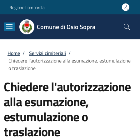
Salta al contenuto principale
Skip to footer content
Regione Lombardia
Comune di Osio Sopra
Briciole di pane
Home
/
Servizi cimiteriali
/
Chiedere l'autorizzazione alla esumazione, estumulazione
o traslazione
Chiedere l'autorizzazione
alla esumazione,
estumulazione o
traslazione