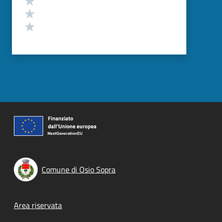
Valuta 2 stelle su 5
Valuta 1 stelle su 5
Comune di Osio Sopra
Footer menu
Area riservata