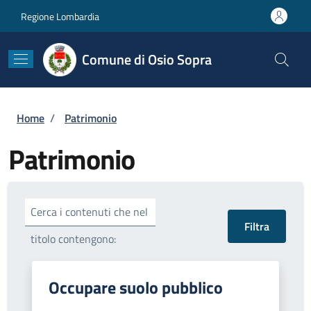
Salta al contenuto principale
Skip to footer content
Regione Lombardia
Comune di Osio Sopra
Briciole di pane
Home
/
Patrimonio
Patrimonio
Cerca i contenuti che nel
titolo contengono:
Occupare suolo pubblico