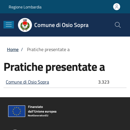
Salta al contenuto principale
Skip to footer content
Regione Lombardia
Comune di Osio Sopra
Briciole di pane
Home
/
Pratiche presentate a
Pratiche presentate a
Comune di Osio Sopra
3.323