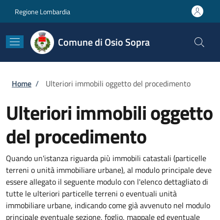
Salta al contenuto principale
Skip to footer content
Regione Lombardia
Comune di Osio Sopra
Briciole di pane
Home
/
Ulteriori immobili oggetto del procedimento
Ulteriori immobili oggetto
del procedimento
Quando un'istanza riguarda più immobili catastali (particelle
terreni o unità immobiliare urbane), al modulo principale deve
essere allegato il seguente modulo con l'elenco dettagliato di
tutte le ulteriori particelle terreni o eventuali unità
immobiliare urbane, indicando come già avvenuto nel modulo
principale eventuale sezione, foglio, mappale ed eventuale