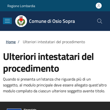
Salta al contenuto principale
Skip to footer content
Regione Lombardia
Comune di Osio Sopra
Briciole di pane
Home
/
Ulteriori intestatari del procedimento
Ulteriori intestatari del
procedimento
Quando si presenta un'istanza che riguarda più di un
soggetto, al modulo principale deve essere allegato quest'altro
modulo compilato da ciascun ulteriore soggetto avente titolo.