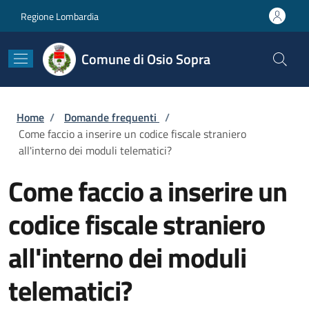
Salta al contenuto principale
Skip to footer content
Regione Lombardia
Comune di Osio Sopra
Briciole di pane
Home
/
Domande frequenti
/
Come faccio a inserire un codice fiscale straniero
all'interno dei moduli telematici?
Come faccio a inserire un
codice fiscale straniero
all'interno dei moduli
telematici?