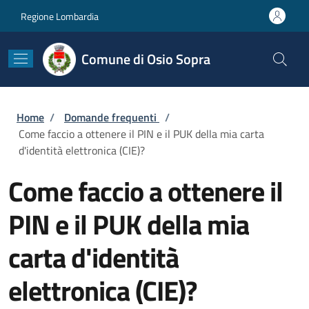
Salta al contenuto principale
Skip to footer content
Regione Lombardia
Comune di Osio Sopra
Briciole di pane
Home
/
Domande frequenti
/
Come faccio a ottenere il PIN e il PUK della mia carta
d'identità elettronica (CIE)?
Come faccio a ottenere il
PIN e il PUK della mia
carta d'identità
elettronica (CIE)?