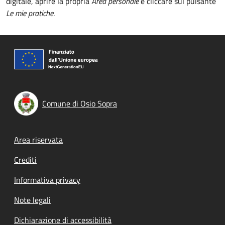
digitale, aprire la propria
Area personale
e cliccare sul pulsante
Le mie pratiche
.
Comune di Osio Sopra
Footer menu
Area riservata
Crediti
Informativa privacy
Note legali
Dichiarazione di accessibilità