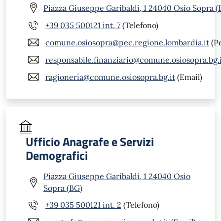
Piazza Giuseppe Garibaldi, 1 24040 Osio Sopra (
+39 035 500121 int. 7
(Telefono)
comune.osiosopra@pec.regione.lombardia.it
(P
responsabile.finanziario@comune.osiosopra.bg.
ragioneria@comune.osiosopra.bg.it
(Email)
Ufficio Anagrafe e Servizi
Demografici
Piazza Giuseppe Garibaldi, 1 24040 Osio
Sopra (BG)
+39 035 500121 int. 2
(Telefono)