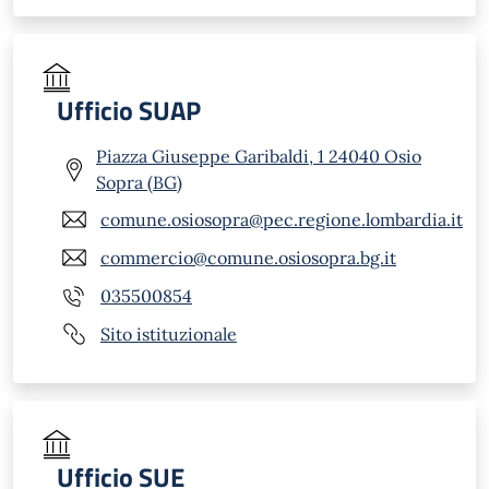
Ufficio SUAP
Piazza Giuseppe Garibaldi, 1 24040 Osio
Sopra (BG)
comune.osiosopra@pec.regione.lombardia.it
commercio@comune.osiosopra.bg.it
035500854
Sito istituzionale
Ufficio SUE