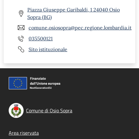
Piazza Giuseppe Garibaldi, 1 24040 Osio
Sopra (BG)
comune.osiosopra@pec.regione.lombardia.it
035500121
Sito istituzionale
Comune di Osio Sopra
Footer menu
Area riservata