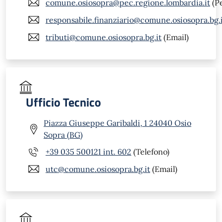
comune.osiosopra@pec.regione.lombardia.it
(P
responsabile.finanziario@comune.osiosopra.bg.
tributi@comune.osiosopra.bg.it
(Email)
Ufficio Tecnico
Piazza Giuseppe Garibaldi, 1 24040 Osio
Sopra (BG)
+39 035 500121 int. 602
(Telefono)
utc@comune.osiosopra.bg.it
(Email)