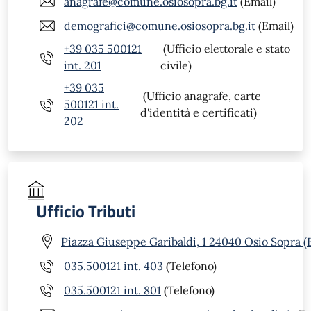
anagrafe@comune.osiosopra.bg.it
(Email)
demografici@comune.osiosopra.bg.it
(Email)
+39 035 500121
(Ufficio elettorale e stato
int. 201
civile)
+39 035
(Ufficio anagrafe, carte
500121 int.
d'identità e certificati)
202
Ufficio Tributi
Piazza Giuseppe Garibaldi, 1 24040 Osio Sopra (
035.500121 int. 403
(Telefono)
035.500121 int. 801
(Telefono)