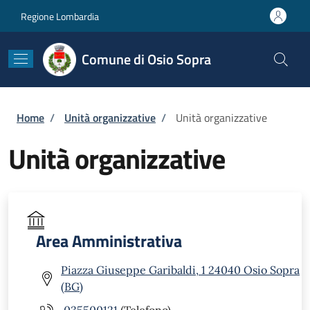
Salta al contenuto principale
Skip to footer content
Regione Lombardia
Comune di Osio Sopra
Briciole di pane
Home
/
Unità organizzative
/
Unità organizzative
Unità organizzative
Area Amministrativa
Piazza Giuseppe Garibaldi, 1 24040 Osio Sopra
(BG)
035500121
(Telefono)