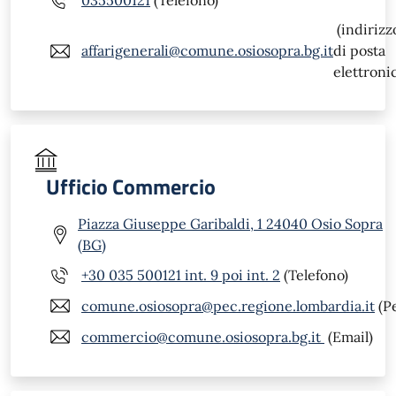
(indirizz
affarigenerali@comune.osiosopra.bg.it
di posta
elettroni
Ufficio Commercio
Piazza Giuseppe Garibaldi, 1 24040 Osio Sopra
(BG)
+30 035 500121 int. 9 poi int. 2
(Telefono)
comune.osiosopra@pec.regione.lombardia.it
(P
commercio@comune.osiosopra.bg.it
(Email)