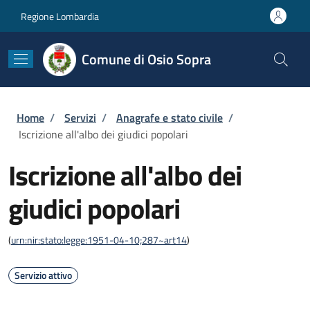
Salta al contenuto principale
Skip to footer content
Regione Lombardia
Comune di Osio Sopra
Briciole di pane
Home
/
Servizi
/
Anagrafe e stato civile
/
Iscrizione all'albo dei giudici popolari
Iscrizione all'albo dei
giudici popolari
(
urn:nir:stato:legge:1951-04-10;287~art14
)
Servizio attivo