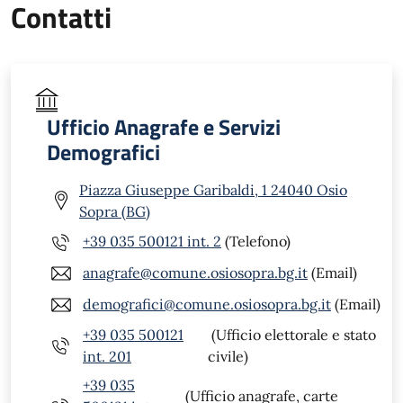
Contatti
Ufficio Anagrafe e Servizi
Demografici
Piazza Giuseppe Garibaldi, 1 24040 Osio
Sopra (BG)
+39 035 500121 int. 2
(Telefono)
anagrafe@comune.osiosopra.bg.it
(Email)
demografici@comune.osiosopra.bg.it
(Email)
+39 035 500121
(Ufficio elettorale e stato
int. 201
civile)
+39 035
(Ufficio anagrafe, carte