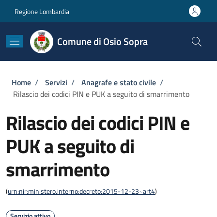
Salta al contenuto principale
Skip to footer content
Regione Lombardia
Comune di Osio Sopra
Briciole di pane
Home
/
Servizi
/
Anagrafe e stato civile
/
Rilascio dei codici PIN e PUK a seguito di smarrimento
Rilascio dei codici PIN e
PUK a seguito di
smarrimento
(
urn:nir:ministero.interno:decreto:2015-12-23~art4
)
Servizio attivo