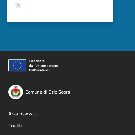
Valuta 1 stelle su 5
Comune di Osio Sopra
Footer menu
Area riservata
Crediti