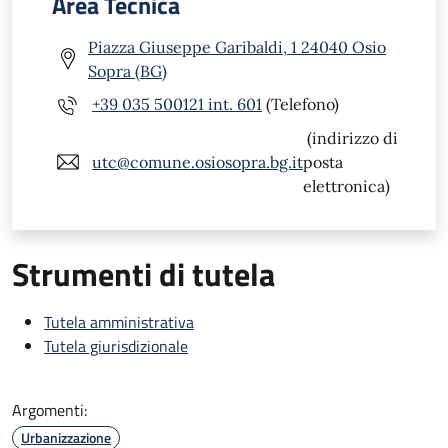
Area Tecnica
Piazza Giuseppe Garibaldi, 1 24040 Osio
Sopra (BG)
+39 035 500121 int. 601
(Telefono)
(indirizzo di
utc@comune.osiosopra.bg.it
posta
elettronica)
Strumenti di tutela
Tutela amministrativa
Tutela giurisdizionale
Argomenti:
Urbanizzazione