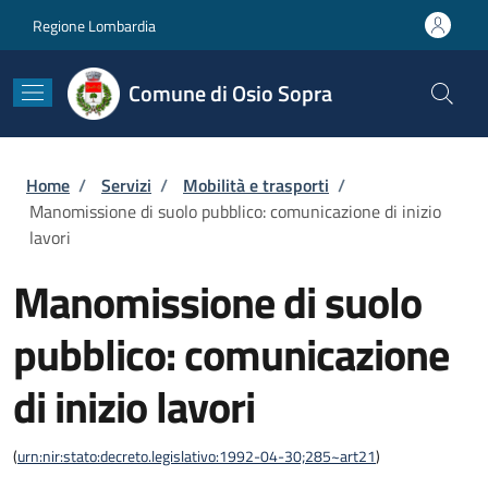
Salta al contenuto principale
Skip to footer content
Regione Lombardia
Comune di Osio Sopra
Briciole di pane
Home
/
Servizi
/
Mobilità e trasporti
/
Manomissione di suolo pubblico: comunicazione di inizio
lavori
Manomissione di suolo
pubblico: comunicazione
di inizio lavori
(
urn:nir:stato:decreto.legislativo:1992-04-30;285~art21
)