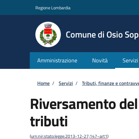
Salta al contenuto principale
Skip to footer content
Regione Lombardia
Comune di Osio Sop
Amministrazione
Novità
Servizi
Briciole di pane
Home
/
Servizi
/
Tributi, finanze e contravv
Riversamento del
tributi
(
urn:nir:stato:legge:2013-12-27;147~art1
)