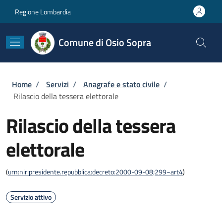
Salta al contenuto principale
Skip to footer content
Regione Lombardia
Comune di Osio Sopra
Briciole di pane
Home
/
Servizi
/
Anagrafe e stato civile
/
Rilascio della tessera elettorale
Rilascio della tessera
elettorale
(
urn:nir:presidente.repubblica:decreto:2000-09-08;299~art4
)
Servizio attivo