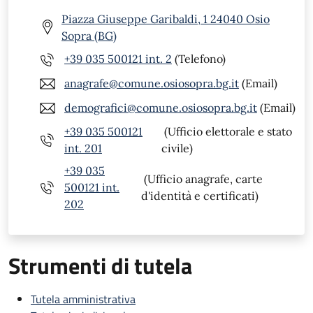
Piazza Giuseppe Garibaldi, 1 24040 Osio
Sopra (BG)
+39 035 500121 int. 2
(Telefono)
anagrafe@comune.osiosopra.bg.it
(Email)
demografici@comune.osiosopra.bg.it
(Email)
+39 035 500121
(Ufficio elettorale e stato
int. 201
civile)
+39 035
(Ufficio anagrafe, carte
500121 int.
d'identità e certificati)
202
Strumenti di tutela
Tutela amministrativa