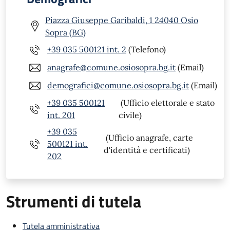
Piazza Giuseppe Garibaldi, 1 24040 Osio
Sopra (BG)
+39 035 500121 int. 2
(Telefono)
anagrafe@comune.osiosopra.bg.it
(Email)
demografici@comune.osiosopra.bg.it
(Email)
+39 035 500121
(Ufficio elettorale e stato
int. 201
civile)
+39 035
(Ufficio anagrafe, carte
500121 int.
d'identità e certificati)
202
Strumenti di tutela
Tutela amministrativa