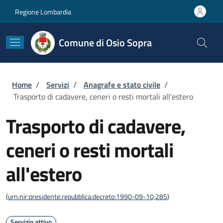
Salta al contenuto principale
Skip to footer content
Regione Lombardia
Comune di Osio Sopra
Briciole di pane
Home
/
Servizi
/
Anagrafe e stato civile
/
Trasporto di cadavere, ceneri o resti mortali all'estero
Trasporto di cadavere,
ceneri o resti mortali
all'estero
(
urn:nir:presidente.repubblica:decreto:1990-09-10;285
)
Servizio attivo