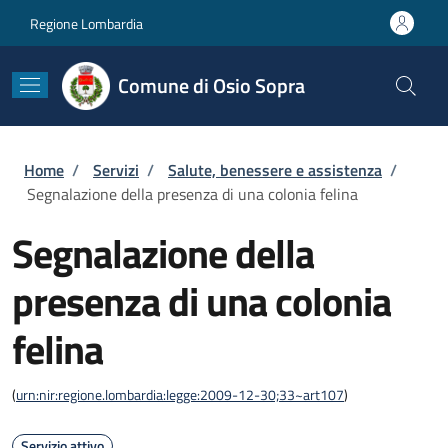
Salta al contenuto principale
Skip to footer content
Regione Lombardia
Comune di Osio Sopra
Briciole di pane
Home
/
Servizi
/
Salute, benessere e assistenza
/
Segnalazione della presenza di una colonia felina
Segnalazione della
presenza di una colonia
felina
(
urn:nir:regione.lombardia:legge:2009-12-30;33~art107
)
Servizio attivo