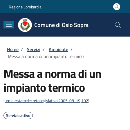
Salta al contenuto principale
Skip to footer content
Regione Lombardia
Comune di Osio Sopra
Briciole di pane
Home
/
Servizi
/
Ambiente
/
Messa a norma di un impianto termico
Messa a norma di un
impianto termico
(
urn:nir:stato:decreto.legislativo:2005-08-19;192
)
Servizio attivo