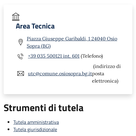
Area Tecnica
Piazza Giuseppe Garibaldi, 1 24040 Osio
Sopra (BG)
+39 035 500121 int. 601
(Telefono)
(indirizzo di
utc@comune.osiosopra.bg.it
posta
elettronica)
Strumenti di tutela
Tutela amministrativa
Tutela giurisdizionale