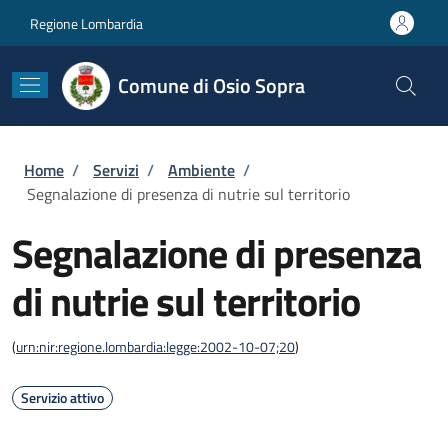
Salta al contenuto principale
Skip to footer content
Regione Lombardia
Comune di Osio Sopra
Briciole di pane
Home
/
Servizi
/
Ambiente
/
Segnalazione di presenza di nutrie sul territorio
Segnalazione di presenza
di nutrie sul territorio
(
urn:nir:regione.lombardia:legge:2002-10-07;20
)
Servizio attivo