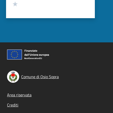
Valuta 1 stelle su 5
Comune di Osio Sopra
Footer menu
Area riservata
Crediti