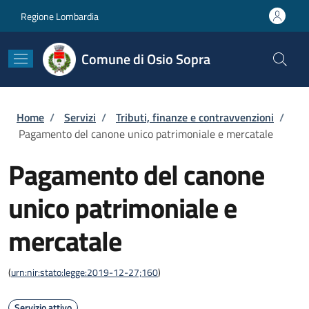
Salta al contenuto principale
Skip to footer content
Regione Lombardia
Comune di Osio Sopra
Briciole di pane
Home
/
Servizi
/
Tributi, finanze e contravvenzioni
/
Pagamento del canone unico patrimoniale e mercatale
Pagamento del canone
unico patrimoniale e
mercatale
(
urn:nir:stato:legge:2019-12-27;160
)
Servizio attivo