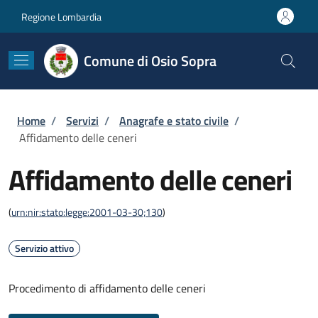
Salta al contenuto principale
Skip to footer content
Regione Lombardia
Comune di Osio Sopra
Briciole di pane
Home
/
Servizi
/
Anagrafe e stato civile
/
Affidamento delle ceneri
Affidamento delle ceneri
(
urn:nir:stato:legge:2001-03-30;130
)
Servizio attivo
Procedimento di affidamento delle ceneri