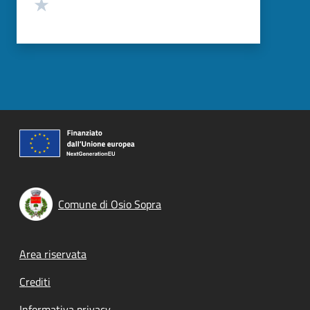
Valuta 1 stelle su 5
Comune di Osio Sopra
Footer menu
Area riservata
Crediti
Informativa privacy