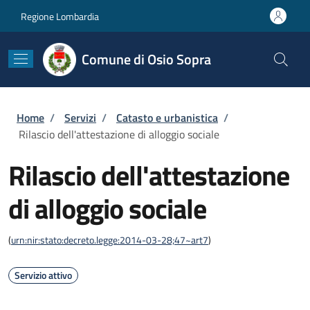
Salta al contenuto principale
Skip to footer content
Regione Lombardia
Comune di Osio Sopra
Briciole di pane
Home
/
Servizi
/
Catasto e urbanistica
/
Rilascio dell'attestazione di alloggio sociale
Rilascio dell'attestazione
di alloggio sociale
(
urn:nir:stato:decreto.legge:2014-03-28;47~art7
)
Servizio attivo