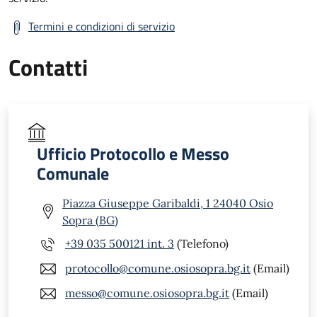
Termini e condizioni di servizio
Contatti
Ufficio Protocollo e Messo
Comunale
Piazza Giuseppe Garibaldi, 1 24040 Osio
Sopra (BG)
+39 035 500121 int. 3
(Telefono)
protocollo@comune.osiosopra.bg.it
(Email)
messo@comune.osiosopra.bg.it
(Email)