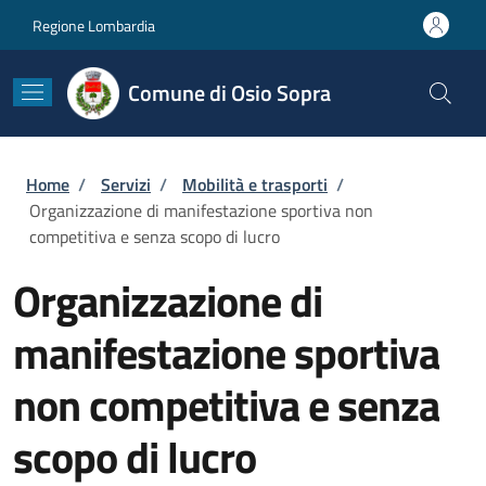
Salta al contenuto principale
Skip to footer content
Regione Lombardia
Comune di Osio Sopra
Briciole di pane
Home
/
Servizi
/
Mobilità e trasporti
/
Organizzazione di manifestazione sportiva non
competitiva e senza scopo di lucro
Organizzazione di
manifestazione sportiva
non competitiva e senza
scopo di lucro