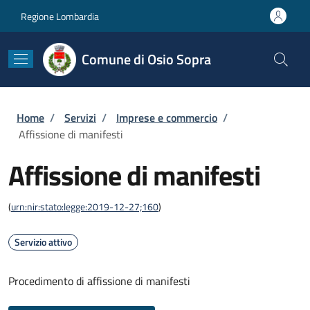
Salta al contenuto principale
Skip to footer content
Regione Lombardia
Comune di Osio Sopra
Briciole di pane
Home
/
Servizi
/
Imprese e commercio
/
Affissione di manifesti
Affissione di manifesti
(
urn:nir:stato:legge:2019-12-27;160
)
Servizio attivo
Procedimento di affissione di manifesti