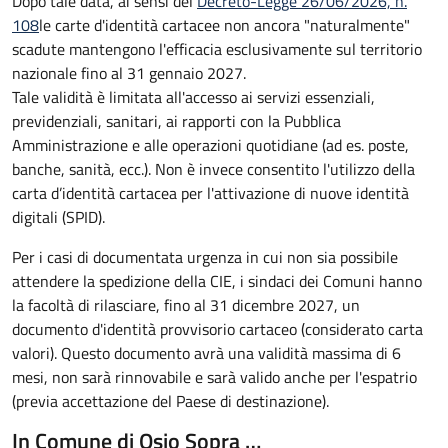
Dopo tale data, ai sensi del
Decreto-Legge 26/06/2026, n.
108
le carte d'identità cartacee non ancora "naturalmente"
scadute mantengono l'efficacia esclusivamente sul territorio
nazionale fino al
31 gennaio 2027
.
Tale validità è limitata all'accesso ai servizi essenziali,
previdenziali, sanitari, ai rapporti con la Pubblica
Amministrazione e alle operazioni quotidiane (ad es. poste,
banche, sanità, ecc.). Non è invece consentito l'utilizzo della
carta d’identità cartacea per l'attivazione di nuove identità
digitali (SPID).
Per i casi di documentata urgenza in cui non sia possibile
attendere la spedizione della CIE, i sindaci dei Comuni hanno
la facoltà di rilasciare, fino al 31 dicembre 2027, un
documento d'identità provvisorio cartaceo (considerato carta
valori). Questo documento avrà una validità massima di 6
mesi, non sarà rinnovabile e sarà valido anche per l'espatrio
(previa accettazione del Paese di destinazione).
In Comune di Osio Sopra …