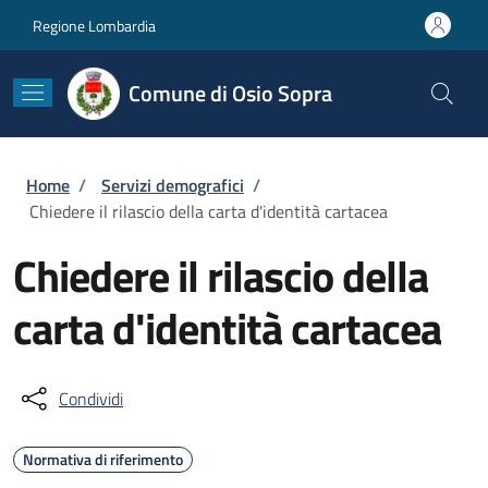
Salta al contenuto principale
Skip to footer content
Regione Lombardia
Comune di Osio Sopra
Briciole di pane
Home
/
Servizi demografici
/
Chiedere il rilascio della carta d'identità cartacea
Chiedere il rilascio della
carta d'identità cartacea
Condividi
Normativa di riferimento