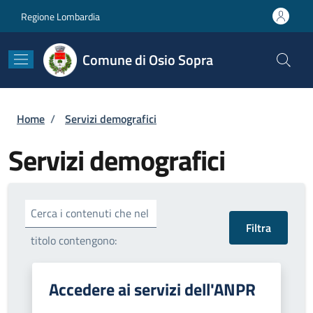
Salta al contenuto principale
Skip to footer content
Regione Lombardia
Comune di Osio Sopra
Briciole di pane
Home
/
Servizi demografici
Servizi demografici
Cerca i contenuti che nel
titolo contengono:
Accedere ai servizi dell'ANPR