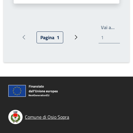
Write th
Vai a…
Pagina
1
Pagina precedente
Pagina attuale
Prossima pagina
Comune di Osio Sopra