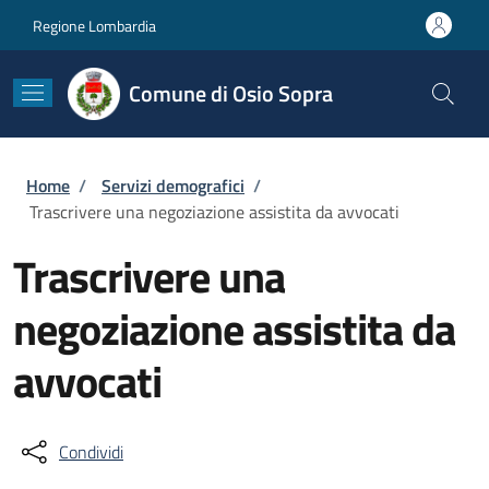
Salta al contenuto principale
Skip to footer content
Regione Lombardia
Comune di Osio Sopra
Briciole di pane
Home
/
Servizi demografici
/
Trascrivere una negoziazione assistita da avvocati
Trascrivere una
negoziazione assistita da
avvocati
Condividi