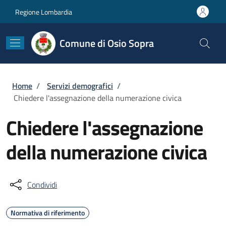
Salta al contenuto principale
Skip to footer content
Regione Lombardia
Comune di Osio Sopra
Briciole di pane
Home
/
Servizi demografici
/
Chiedere l'assegnazione della numerazione civica
Chiedere l'assegnazione
della numerazione civica
Condividi
Normativa di riferimento