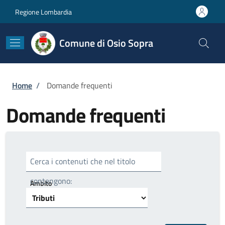
Salta al contenuto principale
Skip to footer content
Regione Lombardia
Comune di Osio Sopra
Briciole di pane
Home
/
Domande frequenti
Domande frequenti
Cerca i contenuti che nel titolo
contengono:
Ambito