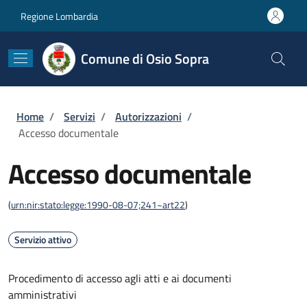
Salta al contenuto principale
Skip to footer content
Regione Lombardia
Comune di Osio Sopra
Briciole di pane
Home
/
Servizi
/
Autorizzazioni
/
Accesso documentale
Accesso documentale
(
urn:nir:stato:legge:1990-08-07;241~art22
)
Servizio attivo
Procedimento di accesso agli atti e ai documenti
amministrativi