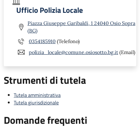
Ufficio Polizia Locale
Piazza Giuseppe Garibaldi, 1 24040 Osio Sopra
(BG)
0354185910
(Telefono)
polizia_locale@comune.osiosotto.bg.it
(Email)
Strumenti di tutela
Tutela amministrativa
Tutela giurisdizionale
Domande frequenti