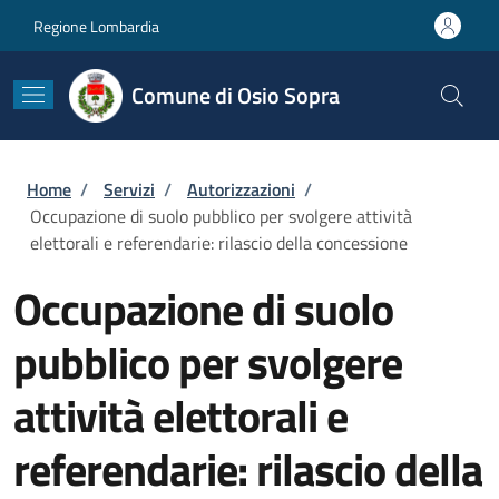
Salta al contenuto principale
Skip to footer content
Regione Lombardia
Comune di Osio Sopra
Briciole di pane
Home
/
Servizi
/
Autorizzazioni
/
Occupazione di suolo pubblico per svolgere attività
elettorali e referendarie: rilascio della concessione
Occupazione di suolo
pubblico per svolgere
attività elettorali e
referendarie: rilascio della