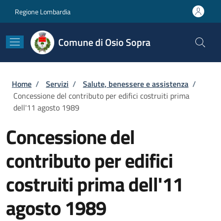
Salta al contenuto principale
Skip to footer content
Regione Lombardia
Comune di Osio Sopra
Briciole di pane
Home
/
Servizi
/
Salute, benessere e assistenza
/
Concessione del contributo per edifici costruiti prima
dell'11 agosto 1989
Concessione del
contributo per edifici
costruiti prima dell'11
agosto 1989