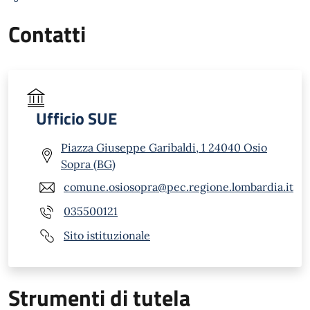
Contatti
Ufficio SUE
Piazza Giuseppe Garibaldi, 1 24040 Osio
Sopra (BG)
comune.osiosopra@pec.regione.lombardia.it
035500121
Sito istituzionale
Strumenti di tutela