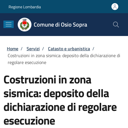
Salta al contenuto principale
Skip to footer content
Regione Lombardia
Comune di Osio Sopra
Briciole di pane
Home
/
Servizi
/
Catasto e urbanistica
/
Costruzioni in zona sismica: deposito della dichiarazione di
regolare esecuzione
Costruzioni in zona
sismica: deposito della
dichiarazione di regolare
esecuzione